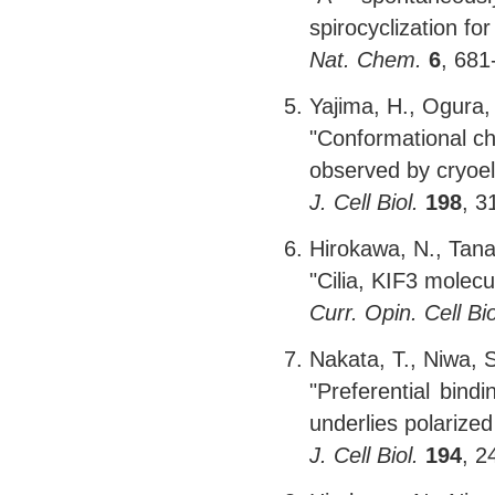
spirocyclization for
Nat. Chem.
6
, 681
Yajima, H., Ogura, 
"Conformational c
observed by cryoel
J. Cell Biol.
198
, 3
Hirokawa, N., Tana
"Cilia, KIF3 molecu
Curr. Opin. Cell Bio
Nakata, T., Niwa, 
"Preferential bind
underlies polarized
J. Cell Biol.
194
, 2