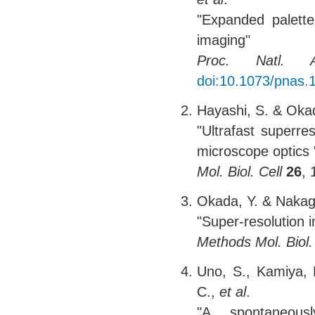
"Expanded palette
imaging"
Proc. Natl. 
doi:10.1073/pnas
Hayashi, S. & Okad
"Ultrafast superre
microscope optics 
Mol. Biol. Cell
26
,
Okada, Y. & Nakag
"Super-resolution 
Methods Mol. Biol.
Uno, S., Kamiya, 
C.,
et al
.
"A spontaneousl