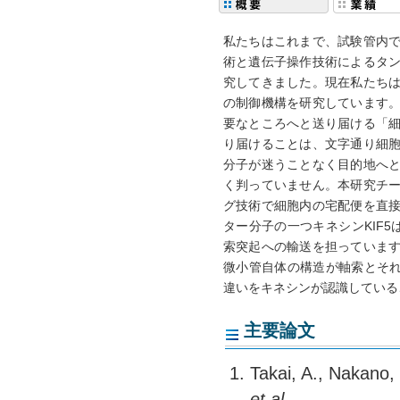
私たちはこれまで、試験管内
術と遺伝子操作技術によるタ
究してきました。現在私たち
の制御機構を研究しています
要なところへと送り届ける「
り届けることは、文字通り細
分子が迷うことなく目的地へ
く判っていません。本研究チ
グ技術で細胞内の宅配便を直
ター分子の一つキネシンKIF
索突起への輸送を担っていま
微小管自体の構造が軸索とそれ
違いをキネシンが認識している
主要論文
Takai, A., Nakano,
et al
.