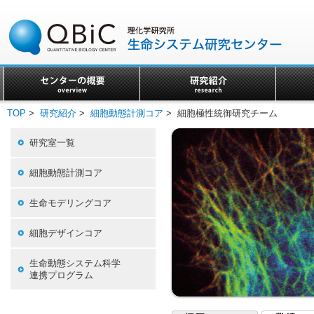
TOP
>
研究紹介
>
細胞動態計測コア
> 細胞極性統御研究チーム
研究室一覧
細胞動態計測コア
生命モデリングコア
細胞デザインコア
生命動態システム科学
連携プログラム