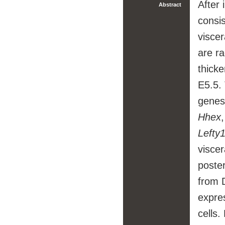
After
Abstract
consis
visce
are ra
thicke
E5.5.
genes
Hhex
Lefty
visce
poster
from D
expre
cells.