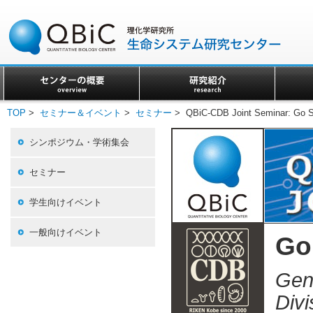
TOP
>
セミナー＆イベント
>
セミナー
> QBiC-CDB Joint Seminar: Go S
シンポジウム・学術集会
セミナー
学生向けイベント
一般向けイベント
Go
Gen
Divi