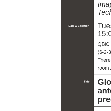
Imag
Tec
Tue
Date & Location
15:
QBiC 
(6-2-3
There
room
Glo
Title
ant
pre