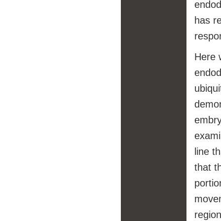
endode
has r
respo
Here 
endod
ubiqu
demons
embry
exami
line 
that t
portio
movem
region