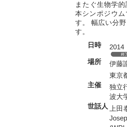
またぐ生物学的
本シンポジウム
す。 幅広い分
す。
日時
20
場所
伊藤謝
東京都
主催
独立
波大学(
世話人
上田泰
Jos